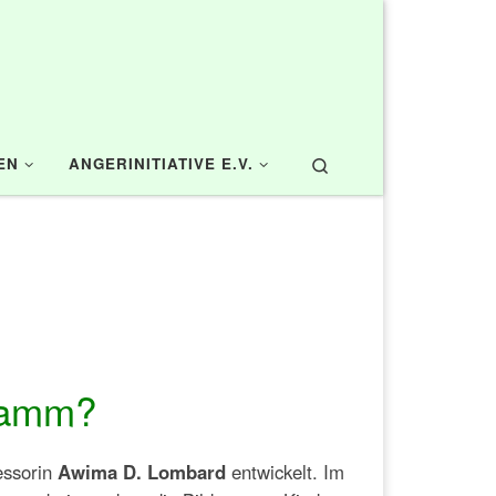
Search
EN
ANGERINITIATIVE E.V.
ramm?
essorin
Awima D. Lombard
entwickelt. Im