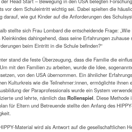
 der Head Start – Bewegung in den USA belegten Forschungs
ts vor dem Schuleintritt wichtig sei. Dabei spielten die häus
 darauf, wie gut Kinder auf die Anforderungen des Schulsys
lb stellte sich Frau Lombard die entscheidende Frage: „Wie
s Kleinkindes dahingehend, dass seine Erfahrungen zuhause 
derungen beim Eintritt in die Schule befinden?“
ter stand die feste Überzeugung, dass die Familie die einflus
 Um mit den Familien zu arbeiten, wurde die Idee, sogenannt
usetzen, von den USA übernommen. Ein ähnlicher Erfahrungs
hen Kulturkreis wie die Teilnehmer:innen, ermöglichte ihnen 
usbildung der Paraprofessionals wurde ein System verwendet,
izierte und lehrte, nämlich das
Rollenspiel
. Diese Methode i
plan für Eltern und Betreuende stellte den Anfang des HIPP
gkeit.
IPPY-Material wird als Antwort auf die gesellschaftlichen H