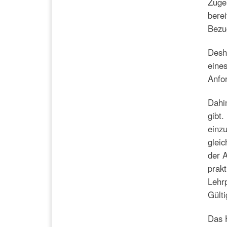
Zuge
berei
Bezug
Desha
eine
Anfor
Dahin
gibt.
einz
gleic
der A
prakt
Lehr
Gülti
Das H