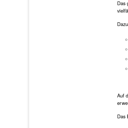
Das 
vielf
Dazu
Auf 
erwei
Das B